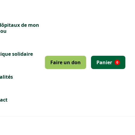
Hôpitaux de mon
dou
ique solidaire
Faire un don
Panier
0
alités
act