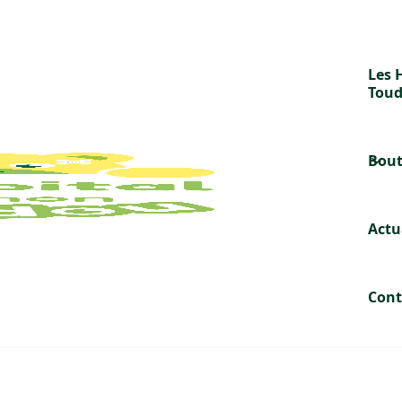
Les 
Tou
Bout
FAIRE UN DON
Actu
Vous pourrez bénéficier d'un reçu fiscal suite à votre don
Cont